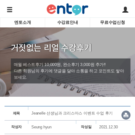
엔토소개
수강료안내
무료수업신청
서비스안내
어린이 
학습도우미 G1
학습방법
성인영
거짓없는 리얼 수강후기
강사소개
비즈니
회사소개
인터뷰
시험영
매월 베스트후기 10,000원, 완소후기 3,000원 추가!!
영자신
다른 회원님의 후기에 댓글을 달아 소통을 하고 포인트도 쌓아
보세요.
수업교
바로가기
Jeanelle 선생님과 크리스마스 이벤트 수업 후기
제목
작성자
Seung hyun
작성일
2021.12.30