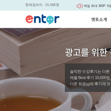
현재접속자 : 15,065명
매일 최대 300P 적
실력을 동시에 잡으세요
평생교육바우처, 알
엔토소개
놓치면....
원터치 스케줄관리로
세요
서비스안내
영자신문이 개인 맞
학습도우미 G1
학습방법
었습니다.
강사소개
엔토영어 학습앱 '
광고를 위한 
회사소개
로 다시 태어났습니다.
🎉 세상에 단 하나
'Story Me' 오픈이벤트
솔직한 수강후기는 다른 
바로가기
매월 Best 후기 10,00
다른 회원님의 후기에 댓