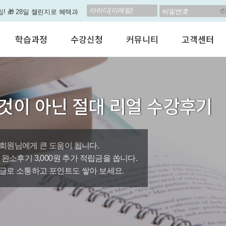
립! 🎁 28일 챌린지로 혜택과
고 계신가요? 35만원인데,
학습과정
수강신청
커뮤니티
고객센터
 결석 없는 수업을 진행하
어린이 영어회화
수강료안내
수강후기
공지사항
춤형 뉴스로 놀랍게 개편 되
성인영어회화
정규수강신청
자유톡톡
자주하는질문
비즈니스영어
자율수강신청
어떻게말하죠?
수강상담(Q
지원이'가 회원님의 개인비서
것이 아닌 절대 리얼 수강후기
인터뷰영어
AI 수강신청
AI뉴스룸
멤버쉽 안내
뿐인 나의 첫 영문 저서 무료,
시험영어
그룹수업신청
꿀잼영어
원격지원서
영자신문
AI 토익스피킹
웹진스토리
수업교재안내
대박이벤트
회원님에게 큰 도움이 됩니다.
0원, 완소후기 3,000원 추가 적립금을 쏩니다.
퀘스트랭킹 🏆
글로 소통하고 포인트도 쌓아 보세요.