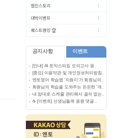
웹진스토리
대박이벤트
퀘스트랭킹 🏆
공지사항
이벤트
[안내] AI 토익스피킹 모의고사 응..
[중요] 이용약관 및 개인정보처리방침..
엔토영어 학습앱 '지원이'가 회원님의..
회원님의 학습을 도와주는 든든한 '개..
내 맘대로 스케줄 관리해서 결석 없는..
☕ [이벤트] 선생님들께 응원 댓글 ..