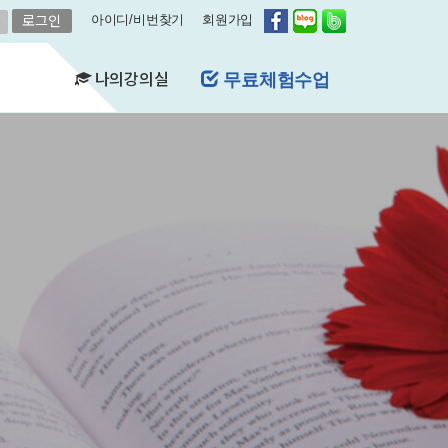
아이디/비번찾기
회원가입
나의강의실
무료체험수업
(FAQ)
&A)
수강현황
레벨평가확인
수업연기
자유예약
비스
영어첨삭
학습자료실
쿠폰관리
결제내역