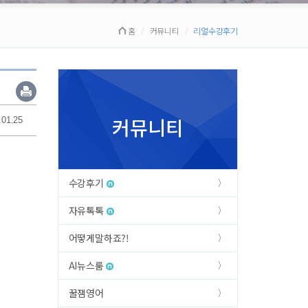
홈
커뮤니티
리얼수강후기
커뮤니티
.01.25
수강후기
자유톡톡
어떻게말하죠?!
AI뉴스룸
꿀잼영어