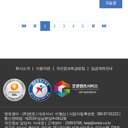
|
|
|
회사소개
이용약관
개인정보취급방침
입금계좌안내
엔토영어 - (주)엔토 | 대표이사: 이형상 |
사업자등록번호: 360-87-01222
|
통신판매업: 제2019-성남분당A-0412호
개인정보 담당자: 이세영 | 고객센터 :
1599-5768
,
help@entor.co.kr
경기도 성남시 분당구 구미로 16 (구미동) 성우스타우스 오피스텔 734호