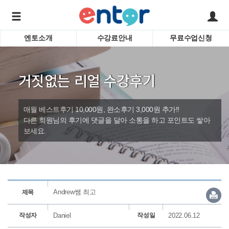
엔토소개
수강료안내
무료수업신청
서비스안내
어린이 
학습도우미 G1
학습방법
성인영
거짓없는 리얼 수강후기
강사소개
비즈니
회사소개
인터뷰
시험영
매월 베스트후기 10,000원, 완소후기 3,000원 추가!!
영자신
다른 회원님의 후기에 댓글을 달아 소통을 하고 포인트도 쌓아
보세요.
수업교
바로가기
Andrew쌤 최고
제목
작성자
Daniel
작성일
2022.06.12