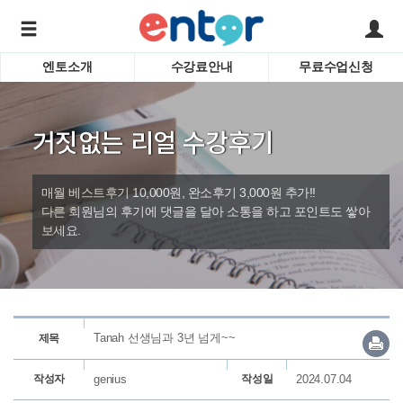
엔토소개
수강료안내
무료수업신청
서비스안내
어린이 
학습도우미 G1
학습방법
성인영
거짓없는 리얼 수강후기
강사소개
비즈니
회사소개
인터뷰
시험영
매월 베스트후기 10,000원, 완소후기 3,000원 추가!!
영자신
다른 회원님의 후기에 댓글을 달아 소통을 하고 포인트도 쌓아
보세요.
수업교
바로가기
Tanah 선생님과 3년 넘게~~
제목
작성자
genius
작성일
2024.07.04