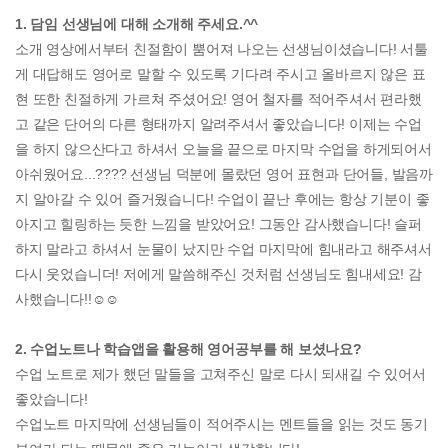
1. 담임 선생님에 대해 소개해 주세요.^^
소개 영상에서부터 친절함이 뿜어져 나오는 선생님이셨습니다! 서툴
게 대답해도 영어로 말할 수 있도록 기다려 주시고 올바르지 않은 표
현 또한 친절하게 가르쳐 주셨어요! 영어 철자를 적어주셔서 편라했
고 같은 단어의 다른 형태까지 알려주셔서 좋았습니다! 이제는 수업
을 하지 않으산다고 하셔서 오늘을 끝으로 마지막 수업을 하게되어서
아쉬웠어요...???? 선생님 덕분에 몰랐던 영어 표현과 단어들, 발음까
지 알아갈 수 있어 즐거웠습니다! 수업이 끝난 후에는 항상 기분이 좋
아지고 힐링하는 듯한 느낌을 받았어요! 그동안 감사했습니다! 슬퍼
하지 말라고 하셔서 눈물이 났지만 수업 마지막에 힘내라고 해주셔서
다시 웃었습니더! 저에게 말씀해주신 것처럼 선생님도 힘내세요! 감
사했습니다!!☺️☺️
2. 수업노트나 학습앱을 활용해 영어공부를 해 보셨나요?
수업 노트로 제가 했던 말들을 고쳐주신 말로 다시 되새길 수 있어서
좋았습니다!
수업노트 마지막에 선생님들이 적어주시는 멘트들을 읽는 것도 동기