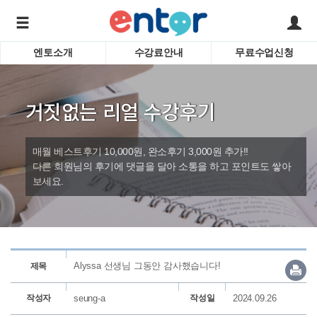
엔토소개
수강료안내
무료수업신청
서비스안내
어린이 
학습도우미 G1
학습방법
성인영
거짓없는 리얼 수강후기
강사소개
비즈니
회사소개
인터뷰
시험영
매월 베스트후기 10,000원, 완소후기 3,000원 추가!!
영자신
다른 회원님의 후기에 댓글을 달아 소통을 하고 포인트도 쌓아
보세요.
수업교
바로가기
Alyssa 선생님 그동안 감사했습니다!
제목
작성자
seung-a
작성일
2024.09.26