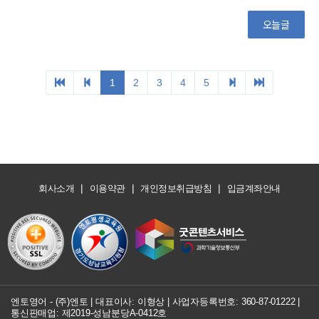
|
|
|
회사소개
이용약관
개인정보취급방침
입금계좌안내
엔토영어 - (주)엔토 | 대표이사: 이형상 |
사업자등록번호: 360-87-01222
|
통신판매업: 제2019-성남분당A-0412호