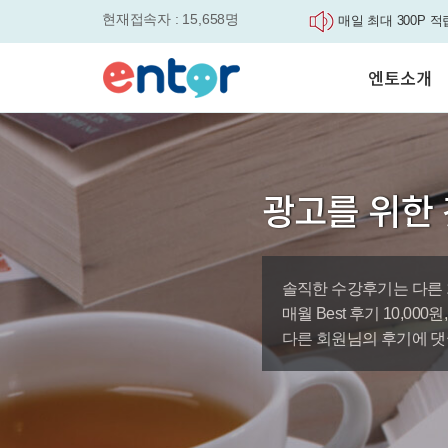
현재접속자 : 15,658명
매일 최대 300P 적
실력을 동시에 잡으세요
평생교육바우처, 알
엔토소개
놓치면....
원터치 스케줄관리로
세요
서비스안내
영자신문이 개인 맞
학습도우미 G1
학습방법
었습니다.
강사소개
엔토영어 학습앱 '
광고를 위한 
회사소개
로 다시 태어났습니다.
🎉 세상에 단 하나
'Story Me' 오픈이벤트
솔직한 수강후기는 다른 
바로가기
매월 Best 후기 10,00
다른 회원님의 후기에 댓