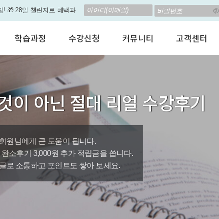
립! 🎁 28일 챌린지로 혜택과
고 계신가요? 35만원인데,
학습과정
수강신청
커뮤니티
고객센터
 결석 없는 수업을 진행하
어린이 영어회화
수강료안내
수강후기
공지사항
춤형 뉴스로 놀랍게 개편 되
성인영어회화
정규수강신청
자유톡톡
자주하는질문
비즈니스영어
자율수강신청
어떻게말하죠?
수강상담(Q
지원이'가 회원님의 개인비서
것이 아닌 절대 리얼 수강후기
인터뷰영어
AI 수강신청
AI뉴스룸
멤버쉽 안내
뿐인 나의 첫 영문 저서 무료,
시험영어
그룹수업신청
꿀잼영어
원격지원서
영자신문
AI 토익스피킹
웹진스토리
수업교재안내
대박이벤트
회원님에게 큰 도움이 됩니다.
0원, 완소후기 3,000원 추가 적립금을 쏩니다.
퀘스트랭킹 🏆
글로 소통하고 포인트도 쌓아 보세요.