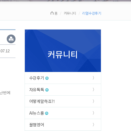
홈
커뮤니티
리얼수강후기
커뮤니티
.07.12
수강후기
자유톡톡
지난번에
어떻게말하죠?!
AI뉴스룸
꿀잼영어