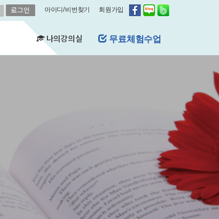
아이디/비번찾기
회원가입
나의강의실
무료체험수업
(FAQ)
&A)
수강현황
레벨평가확인
수업연기
자유예약
비스
영어첨삭
학습자료실
쿠폰관리
결제내역