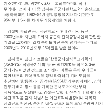
기소했다고 3일 밝혔다. S사는 록히드마틴의 국내
무역대리점이다. 이 중 김씨는 공군사관학교 2기 출신으로
5공화국 때인 1982~84년 공참총장을 지내다 예편한 뒤
95년부터 S사를 차려 무기중개업을 해왔다.
검찰에 따르면 공군사관학교 선후배인 김씨 등은
2003년부터 지난해 초까지 공군의 전력증강사업과 관련한
기밀을 12차례에 걸쳐 록히드마틴 측에 넘겨주는 대가로
2009년과 2010년 모두 25억원을 받은 혐의다.
김씨 등이 넘긴 자료들은 ‘합동군사전략목표기획서
(JSOP)’와 ‘국방중기계획’ 등 군 발전계획을 담은 2, 3급
군사기밀이었던 것으로 조사됐다. 이들은 특히 우리 군이
북한 내부의 전략 표적을 정밀 타격하기 위해 도입을
추진하던 ‘합동원거리공격탄(JASSM)’의 수량과 예산, 장착
전투기 배치 장소 등을 기록한 문서도 2003년부터
지속적으로 누설했다고 검찰은 말했다. 전투기에 탑재돼 주·
야간 표적을 탐지·식별하는 야간표적식별장비나 다목적
정밀유도 확산탄, 중거리 GPS 유도키트의 도입 수량과 시기