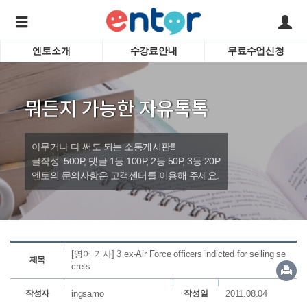
엔토소개
수강료안내
무료수업신청
서비스안내
어린이 
학습도우미 G1
학습방법
성인영
뭐든지 가능한 자유톡톡
강사소개
비즈니
회사소개
인터뷰
시험영
아무거나 다 써도 되는 소통게시판!!
영자신
글작성: 500P, 댓글 1등:100P, 2등:50P, 3등:20P
엔토의 문의사항은 고객센터를 이용해 주세요.
수업교
바로가기
[영어 기사] 3 ex-Air Force officers indicted for selling se
제목
crets
작성자
ingsamo
작성일
2011.08.04