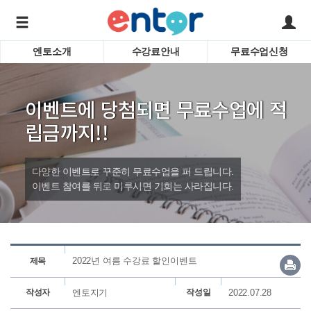
엔토소개
수강료안내
무료수업신청
서비스안내
어린이 
학습도우미 G1
학습방법
성인영
이벤트에 당첨되면 무료수업에 적
강사소개
비즈니
회사소개
인터뷰
립금까지!!
시험영
영자신
다양한 이벤트로 꾸준히 무료수업을 퍼 드립니다.
수업교
바로가기
이벤트 참여를 뒤로 미루시면 기회는 사라집니다.
2022년 여름 수강료 할인이벤트
제목
작성자
엔토지기
작성일
2022.07.28