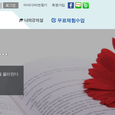
아이디/비번찾기
회원가입
나의강의실
레벨평가신청
(FAQ)
&A)
길…
수강현황
레벨평가확인
수업연기
자유예약
비스
영어첨삭
학습자료실
을 올리란다
쿠폰관리
결제내역