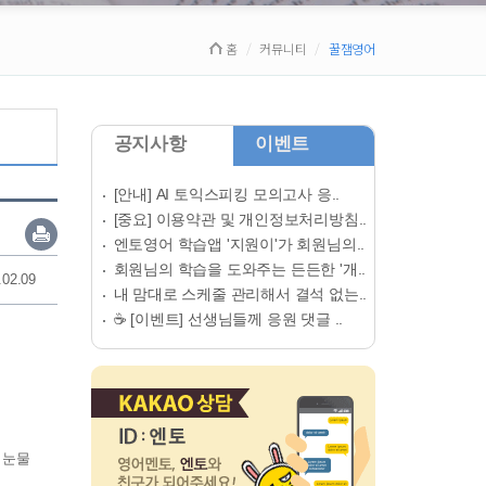
홈
커뮤니티
꿀잼영어
공지사항
이벤트
[안내] AI 토익스피킹 모의고사 응..
[중요] 이용약관 및 개인정보처리방침..
엔토영어 학습앱 '지원이'가 회원님의..
회원님의 학습을 도와주는 든든한 '개..
.02.09
내 맘대로 스케줄 관리해서 결석 없는..
☕ [이벤트] 선생님들께 응원 댓글 ..
 눈물