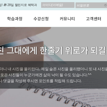
립! 🎁 28일 챌린지로 혜택과
고 계신가요? 35만원인데,
학습과정
수강신청
커뮤니티
고객센터
 결석 없는 수업을 진행하
어린이 영어회화
수강료안내
수강후기
공지사항
춤형 뉴스로 놀랍게 개편 되
성인영어회화
정규수강신청
자유톡톡
자주하는질문
비즈니스영어
자율수강신청
어떻게말하죠?
수강상담(Q
지원이'가 회원님의 개인비서
친 그대에게 한줄기 위로가 되
인터뷰영어
AI 수강신청
AI뉴스룸
멤버쉽 안내
뿐인 나의 첫 영문 저서 무료,
시험영어
그룹수업신청
꿀잼영어
원격지원서
영자신문
AI 토익스피킹
웹진스토리
수업교재안내
대박이벤트
더니 내 사진을 올리란다.. 제일 슬픈 사진을 올리랬더니 또 내 사진
 웃픈 사진들이 누군가에겐 삶의 낙이 될 수도 있습니다.^^
퀘스트랭킹 🏆
 댓글을 작성해 주시면 포인트를 적립해 드립니다.