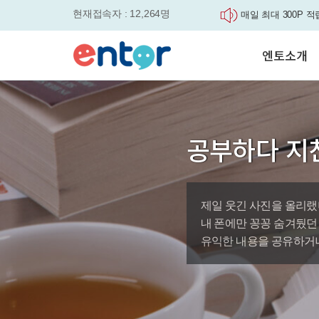
현재접속자 : 12,264명
매일 최대 300P 적
실력을 동시에 잡으세요
평생교육바우처, 알
엔토소개
놓치면....
원터치 스케줄관리로
세요
서비스안내
영자신문이 개인 맞
학습도우미 G1
학습방법
었습니다.
강사소개
엔토영어 학습앱 '
공부하다 지
회사소개
로 다시 태어났습니다.
🎉 세상에 단 하나
'Story Me' 오픈이벤트
제일 웃긴 사진을 올리랬
바로가기
내 폰에만 꽁꽁 숨겨뒀던
유익한 내용을 공유하거나