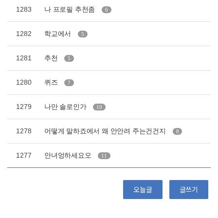
1283
나 프로필 추천좀
6
1282
학교에서
5
1281
추천
5
1280
퀴즈
7
1279
나만 솔로인가
10
1278
어떻게 말하죠에서 왜 안안려 주는건건지
8
1277
안녀엉하세요오
11
오늘글
글쓰기