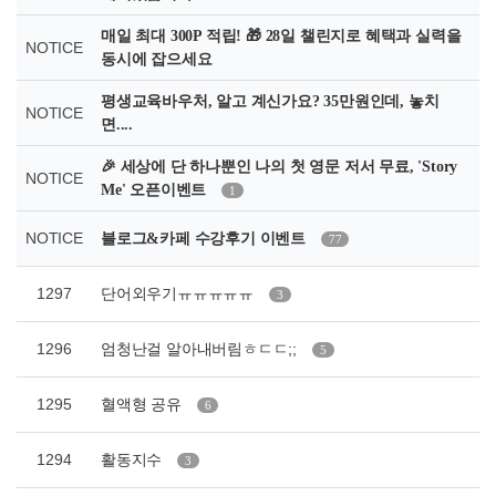
매일 최대 300P 적립! 🎁 28일 챌린지로 혜택과 실력을
NOTICE
동시에 잡으세요
평생교육바우처, 알고 계신가요? 35만원인데, 놓치
NOTICE
면....
🎉 세상에 단 하나뿐인 나의 첫 영문 저서 무료, 'Story
NOTICE
Me' 오픈이벤트
1
NOTICE
블로그&카페 수강후기 이벤트
77
1297
단어외우기ㅠㅠㅠㅠㅠ
3
1296
엄청난걸 알아내버림ㅎㄷㄷ;;
5
1295
혈액형 공유
6
1294
활동지수
3