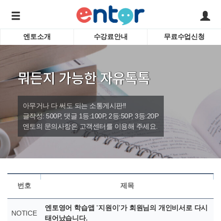
엔토소개
수강료안내
무료수업신청
서비스안내
어린이 
학습도우미 G1
학습방법
성인영
뭐든지 가능한 자유톡톡
강사소개
비즈니
회사소개
인터뷰
시험영
아무거나 다 써도 되는 소통게시판!!
영자신
글작성: 500P, 댓글 1등:100P, 2등:50P, 3등:20P
엔토의 문의사항은 고객센터를 이용해 주세요.
수업교
바로가기
번호
제목
엔토영어 학습앱 '지원이'가 회원님의 개인비서로 다시
NOTICE
태어났습니다.