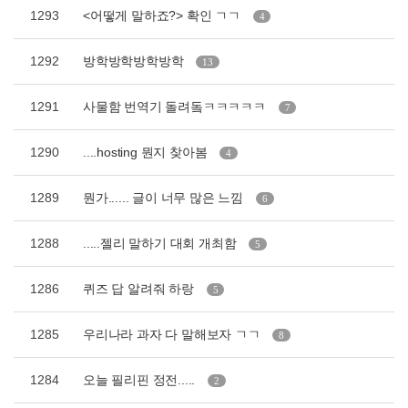
1293
<어떻게 말하죠?> 확인 ㄱㄱ
4
1292
방학방학방학방학
13
1291
사물함 번역기 돌려돜ㅋㅋㅋㅋㅋ
7
1290
....hosting 뭔지 찾아봄
4
1289
뭔가...... 글이 너무 많은 느낌
6
1288
.....젤리 말하기 대회 개최함
5
1286
퀴즈 답 알려줘 하랑
5
1285
우리나라 과자 다 말해보자 ㄱㄱ
8
1284
오늘 필리핀 정전.....
2