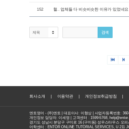
152
헐.. 업체들 다 비슷비슷한 이유가 있었네
회사소개
|
이용약관
|
개인정보취급방침
|
엔토영어 - (주)엔토 | 대표이사: 이형상 |
사업자등록번호: 360-8
개인정보 담당자: 이세영 | 고객센터 :
1599-5768
,
help@entor.
경기도 성남시 분당구 구미로 16 (구미동) 성우스타우스 오피스
어학센터 : ENTOR ONLINE TUTORIAL SERVICES, U 211 JOC