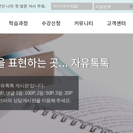
뿐인 나의 첫 영문 저서 무료,
립! 🎁 28일 챌린지로 혜택과
학습과정
수강신청
커뮤니티
고객센터
고 계신가요? 35만원인데,
어린이 영어회화
수강료안내
수강후기
공지사항
 결석 없는 수업을 진행하
성인영어회화
정규수강신청
자유톡톡
자주하는질문
비즈니스영어
자율수강신청
어떻게말하죠?
수강상담(Q
춤형 뉴스로 놀랍게 개편 되
 표현하는 곳... 자유톡톡
인터뷰영어
AI 수강신청
AI뉴스룸
멤버쉽 안내
지원이'가 회원님의 개인비서
시험영어
그룹수업신청
꿀잼영어
원격지원서
영자신문
AI 토익스피킹
웹진스토리
수업교재안내
대박이벤트
자유톡톡 게시판 입니다.
 댓글 1등: 100P, 2등: 50P, 3등: 20P
퀘스트랭킹 🏆
센터의 상담게시판을 이용해 주세요.