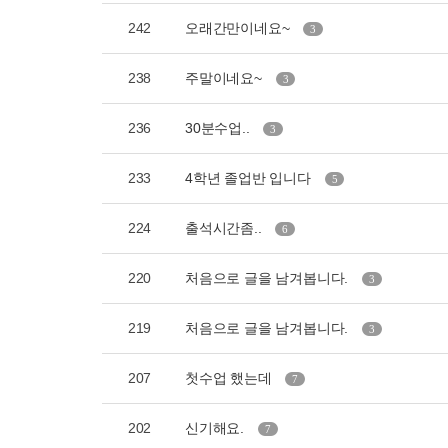
242
오래간만이네요~
3
238
주말이네요~
3
236
30분수업..
3
233
4학년 졸업반 입니다
5
224
출석시간좀..
6
220
처음으로 글을 남겨봅니다.
3
219
처음으로 글을 남겨봅니다.
3
207
첫수업 했는데
7
202
신기해요.
7