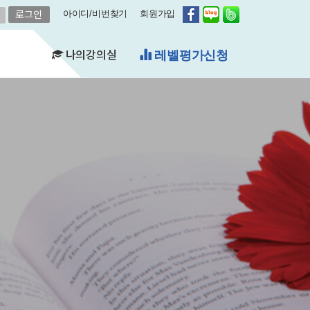
아이디/비번찾기
회원가입
나의강의실
레벨평가신청
(FAQ)
&A)
수강현황
레벨평가확인
수업연기
자유예약
비스
영어첨삭
학습자료실
쿠폰관리
결제내역