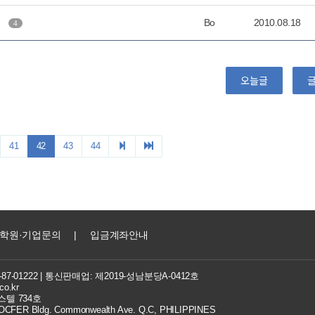
요
Bo
2010.08.18
4
오늘글
41
42
43
44
학원·기업문의
|
입금계좌안내
7-01222
| 통신판매업: 제2019-성남분당A-0412호
co.kr
텔 734호
FER Bldg. Commonwealth Ave. Q.C, PHILIPPINES