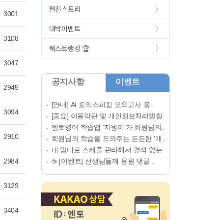
웹진스토리
3001
대박이벤트
3108
퀘스트랭킹 🏆
3047
공지사항
이벤트
2945
[안내] AI 토익스피킹 모의고사 응..
3094
[중요] 이용약관 및 개인정보처리방침..
엔토영어 학습앱 '지원이'가 회원님의..
2910
회원님의 학습을 도와주는 든든한 '개..
내 맘대로 스케줄 관리해서 결석 없는..
2984
☕ [이벤트] 선생님들께 응원 댓글 ..
3129
3404