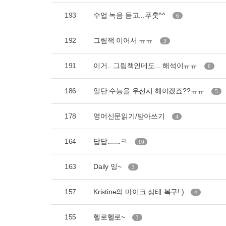
193
수업 녹음 듣고...푸훗^^
6
192
그림책 이어서 ㅠㅠ
3
191
이거.. 그림책인데도... 해석이ㅠㅠ
6
186
일단 수능을 우선시 해야겠죠??ㅠㅠ
5
178
영어신문읽기/받아쓰기
4
164
답답.......ㅋ
10
163
Daily 잉~
3
157
Kristine의 마이크 상태 복구!:)
4
155
헬로헬로~
3