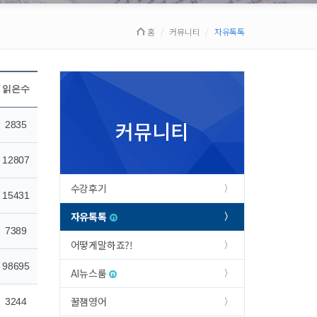
홈
커뮤니티
자유톡톡
읽은수
커뮤니티
2835
12807
수강후기
15431
자유톡톡
7389
어떻게말하죠?!
98695
AI뉴스룸
꿀잼영어
3244