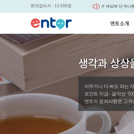
현재접속자 : 13,555명
🎉 세상에 단 하나
'Story Me' 오픈이벤트
매일 최대 300P 적
엔토소개
실력을 동시에 잡으세요
평생교육바우처, 알
놓치면....
서비스안내
원터치 스케줄관리로
학습도우미 G1
학습방법
세요
강사소개
영자신문이 개인 맞
생각과 상상을
회사소개
었습니다.
엔토영어 학습앱 '
로 다시 태어났습니다.
아무거나 다 써도 되는 
바로가기
포인트 지급 - 글작성: 500P,
엔토의 문의사항은 고객