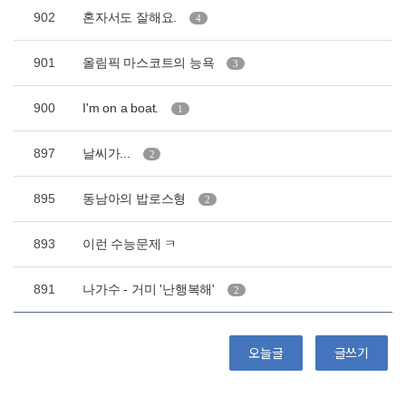
902
혼자서도 잘해요.
4
901
올림픽 마스코트의 능욕
3
900
I'm on a boat.
1
897
날씨가...
2
895
동남아의 밥로스형
2
893
이런 수능문제 ㅋ
891
나가수 - 거미 '난행복해'
2
오늘글
글쓰기