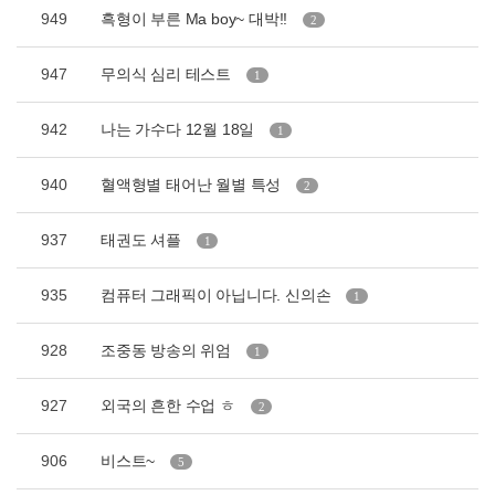
949
흑형이 부른 Ma boy~ 대박!!
2
947
무의식 심리 테스트
1
942
나는 가수다 12월 18일
1
940
혈액형별 태어난 월별 특성
2
937
태권도 셔플
1
935
컴퓨터 그래픽이 아닙니다. 신의손
1
928
조중동 방송의 위엄
1
927
외국의 흔한 수업 ㅎ
2
906
비스트~
5