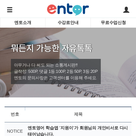
엔토소개
수강료안내
무료수업신청
서비스안내
어린이 
학습도우미 G1
학습방법
성인영
뭐든지 가능한 자유톡톡
강사소개
비즈니
회사소개
인터뷰
시험영
아무거나 다 써도 되는 소통게시판!!
영자신
글작성: 500P, 댓글 1등:100P, 2등:50P, 3등:20P
엔토의 문의사항은 고객센터를 이용해 주세요.
수업교
바로가기
번호
제목
엔토영어 학습앱 '지원이'가 회원님의 개인비서로 다시
NOTICE
태어났습니다.