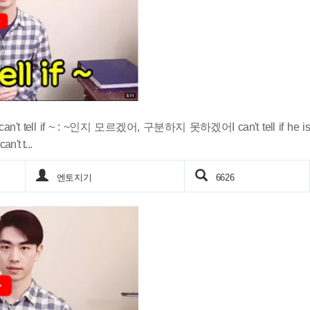
tell if ~ : ~인지 모르겠어, 구분하지 못하겠어I can't tell if he is
an't t...
엔토지기
6626