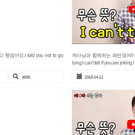
잖아요.I told you not to go
캐사남과 함께하는 패턴영어!I can't 
lying.I can't tell if you are joking.I c
4888
2018-04-21