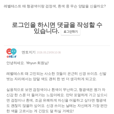
레벨테스트 때 형광색이랑 검정색, 흰색 중 무슨 양말을 신을까요?