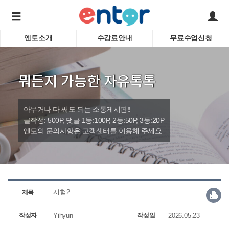
엔토소개
수강료안내
무료수업신청
서비스안내
어린이 
학습도우미 G1
학습방법
성인영
뭐든지 가능한 자유톡톡
강사소개
비즈니
회사소개
인터뷰
시험영
아무거나 다 써도 되는 소통게시판!!
영자신
글작성: 500P, 댓글 1등:100P, 2등:50P, 3등:20P
엔토의 문의사항은 고객센터를 이용해 주세요.
수업교
바로가기
시험2
제목
작성자
Yihyun
작성일
2026.05.23