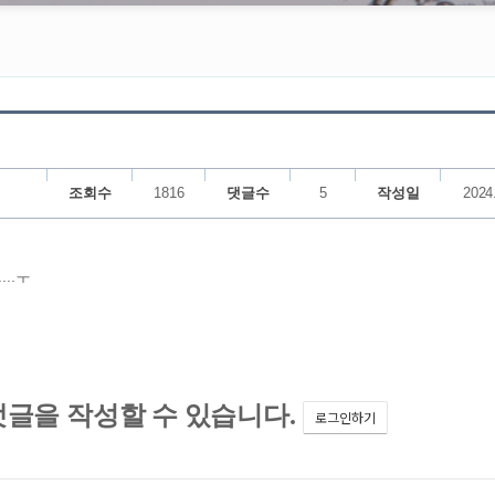
조회수
1816
댓글수
5
작성일
2024
...ㅜ