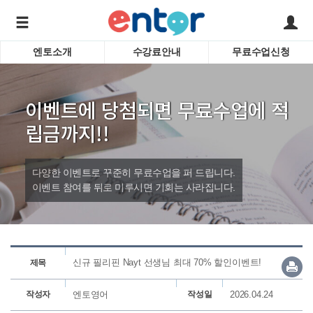
엔토소개
수강료안내
무료수업신청
서비스안내
어린이 
학습도우미 G1
학습방법
성인영
이벤트에 당첨되면 무료수업에 적
강사소개
비즈니
회사소개
인터뷰
립금까지!!
시험영
영자신
다양한 이벤트로 꾸준히 무료수업을 퍼 드립니다.
수업교
바로가기
이벤트 참여를 뒤로 미루시면 기회는 사라집니다.
신규 필리핀 Nayt 선생님 최대 70% 할인이벤트!
제목
작성자
엔토영어
작성일
2026.04.24