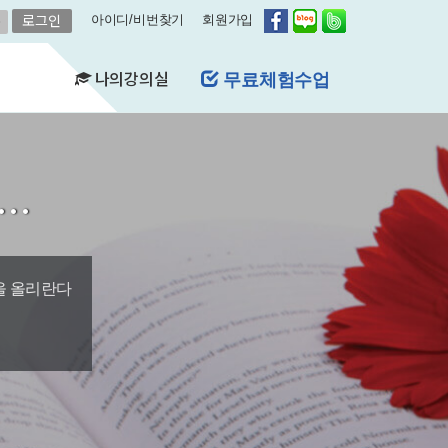
아이디/비번찾기
회원가입
나의강의실
무료체험수업
(FAQ)
&A)
길…
수강현황
레벨평가확인
수업연기
자유예약
비스
영어첨삭
학습자료실
을 올리란다
쿠폰관리
결제내역