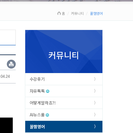
홈
커뮤니티
꿀잼영어
커뮤니티
.04.24
수강후기
자유톡톡
어떻게말하죠?!
AI뉴스룸
꿀잼영어