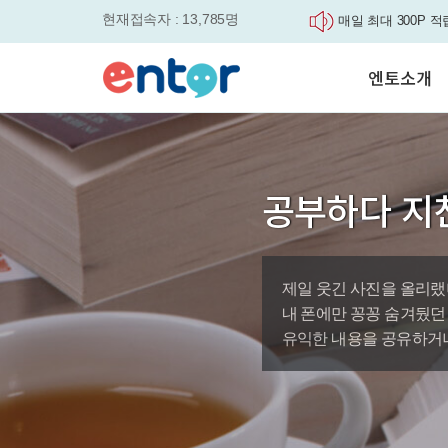
현재접속자 : 13,785명
매일 최대 300P 적
실력을 동시에 잡으세요
평생교육바우처, 알
엔토소개
놓치면....
원터치 스케줄관리로
세요
서비스안내
영자신문이 개인 맞
학습도우미 G1
학습방법
었습니다.
강사소개
엔토영어 학습앱 '
공부하다 지
회사소개
로 다시 태어났습니다.
🎉 세상에 단 하나
'Story Me' 오픈이벤트
제일 웃긴 사진을 올리랬
바로가기
내 폰에만 꽁꽁 숨겨뒀던
유익한 내용을 공유하거나