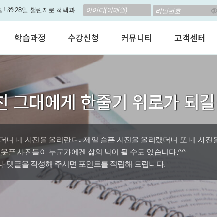
립! 🎁 28일 챌린지로 혜택과
고 계신가요? 35만원인데,
학습과정
수강신청
커뮤니티
고객센터
 결석 없는 수업을 진행하
어린이 영어회화
수강료안내
수강후기
공지사항
춤형 뉴스로 놀랍게 개편 되
성인영어회화
정규수강신청
자유톡톡
자주하는질문
비즈니스영어
자율수강신청
어떻게말하죠?
수강상담(Q
지원이'가 회원님의 개인비서
친 그대에게 한줄기 위로가 되
인터뷰영어
AI 수강신청
AI뉴스룸
멤버쉽 안내
뿐인 나의 첫 영문 저서 무료,
시험영어
그룹수업신청
꿀잼영어
원격지원서
영자신문
AI 토익스피킹
웹진스토리
수업교재안내
대박이벤트
더니 내 사진을 올리란다.. 제일 슬픈 사진을 올리랬더니 또 내 사진
 웃픈 사진들이 누군가에겐 삶의 낙이 될 수도 있습니다.^^
퀘스트랭킹 🏆
 댓글을 작성해 주시면 포인트를 적립해 드립니다.