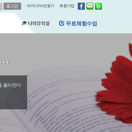
아이디/비번찾기
회원가입
나의강의실
레벨평가신청
(FAQ)
&A)
길…
수강현황
레벨평가확인
수업연기
자유예약
비스
영어첨삭
학습자료실
을 올리란다
쿠폰관리
결제내역