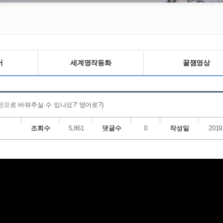
어
세계명작동화
꿀잼영상
전으로 바꿔주실 수 있나요?' 영어로?)
조회수
5,861
댓글수
0
작성일
2019