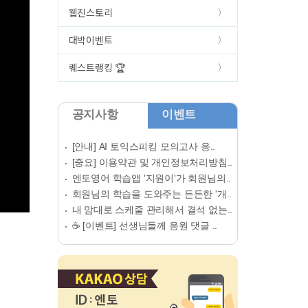
웹진스토리
대박이벤트
퀘스트랭킹 🏆
공지사항
이벤트
[안내] AI 토익스피킹 모의고사 응..
[중요] 이용약관 및 개인정보처리방침..
엔토영어 학습앱 '지원이'가 회원님의..
회원님의 학습을 도와주는 든든한 '개..
내 맘대로 스케줄 관리해서 결석 없는..
☕ [이벤트] 선생님들께 응원 댓글 ..