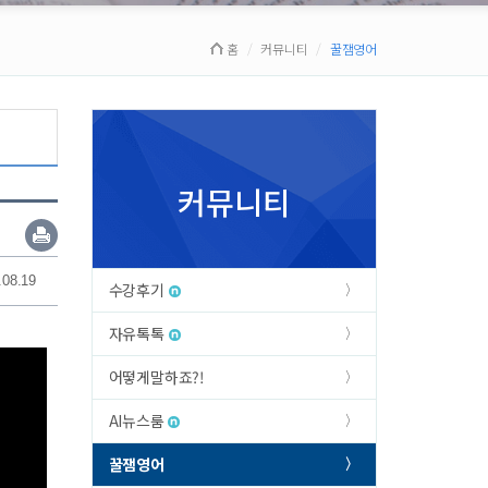
홈
커뮤니티
꿀잼영어
커뮤니티
.08.19
수강후기
자유톡톡
어떻게말하죠?!
AI뉴스룸
꿀잼영어