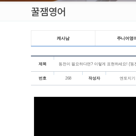
꿀잼영어
캐사남
주니어영
제목
동전이 필요하다면? 이렇게 표현하세요! ('동
번호
268
작성자
엔토지기