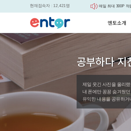
현재접속자 : 12,421명
매일 최대 300P 적
실력을 동시에 잡으세요
평생교육바우처, 알
엔토소개
놓치면....
원터치 스케줄관리로
세요
서비스안내
영자신문이 개인 맞
학습도우미 G1
학습방법
었습니다.
강사소개
엔토영어 학습앱 '
공부하다 지
회사소개
로 다시 태어났습니다.
🎉 세상에 단 하나
'Story Me' 오픈이벤트
제일 웃긴 사진을 올리랬
바로가기
내 폰에만 꽁꽁 숨겨뒀던
유익한 내용을 공유하거나