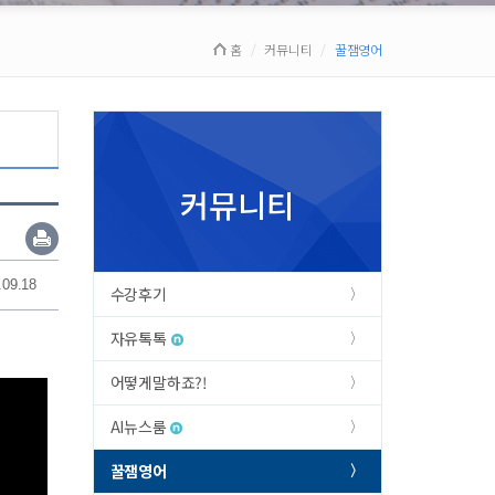
홈
커뮤니티
꿀잼영어
커뮤니티
.09.18
수강후기
자유톡톡
어떻게말하죠?!
AI뉴스룸
꿀잼영어