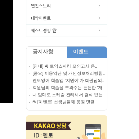
웹진스토리
대박이벤트
퀘스트랭킹 🏆
공지사항
이벤트
[안내] AI 토익스피킹 모의고사 응..
[중요] 이용약관 및 개인정보처리방침..
엔토영어 학습앱 '지원이'가 회원님의..
회원님의 학습을 도와주는 든든한 '개..
내 맘대로 스케줄 관리해서 결석 없는..
☕ [이벤트] 선생님들께 응원 댓글 ..