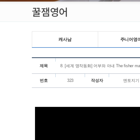
꿀잼영어
캐사남
주니어영
제목
8. [세계 명작동화] 어부와 아내 The fisher man a
번호
323
작성자
엔토지기