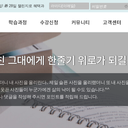
립! 🎁 28일 챌린지로 혜택과
고 계신가요? 35만원인데,
학습과정
수강신청
커뮤니티
고객센터
 결석 없는 수업을 진행하
어린이 영어회화
수강료안내
수강후기
공지사항
춤형 뉴스로 놀랍게 개편 되
성인영어회화
정규수강신청
자유톡톡
자주하는질문
비즈니스영어
자율수강신청
어떻게말하죠?
수강상담(Q
지원이'가 회원님의 개인비서
친 그대에게 한줄기 위로가 되
인터뷰영어
AI 수강신청
AI뉴스룸
멤버쉽 안내
뿐인 나의 첫 영문 저서 무료,
시험영어
그룹수업신청
꿀잼영어
원격지원서
영자신문
AI 토익스피킹
웹진스토리
수업교재안내
대박이벤트
더니 내 사진을 올리란다.. 제일 슬픈 사진을 올리랬더니 또 내 사진
 웃픈 사진들이 누군가에겐 삶의 낙이 될 수도 있습니다.^^
퀘스트랭킹 🏆
 댓글을 작성해 주시면 포인트를 적립해 드립니다.