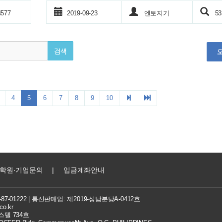
학원·기업문의
|
입금계좌안내
7-01222
| 통신판매업: 제2019-성남분당A-0412호
co.kr
텔 734호