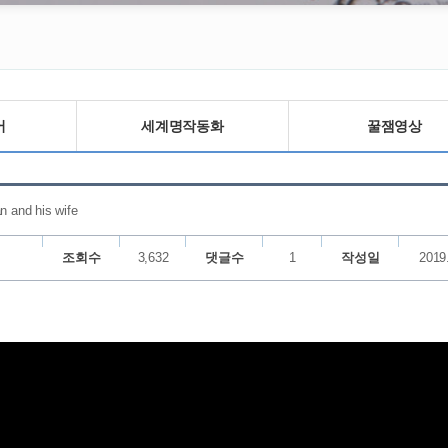
어
세계명작동화
꿀잼영상
nd his wife
조회수
3,632
댓글수
1
작성일
2019