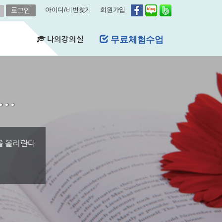
아이디/비번찾기
회원가입
나의강의실
레벨평가신청
(FAQ)
&A)
길…
수강현황
레벨평가확인
수업연기
자유예약
비스
영어첨삭
학습자료실
을 올리란다
쿠폰관리
결제내역