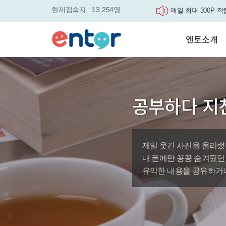
현재접속자 : 13,254명
매일 최대 300P 적
실력을 동시에 잡으세요
평생교육바우처, 알
엔토소개
놓치면....
원터치 스케줄관리로
세요
서비스안내
영자신문이 개인 맞
학습도우미 G1
학습방법
었습니다.
강사소개
엔토영어 학습앱 '
공부하다 지
회사소개
로 다시 태어났습니다.
🎉 세상에 단 하나
'Story Me' 오픈이벤트
제일 웃긴 사진을 올리랬
바로가기
내 폰에만 꽁꽁 숨겨뒀던
유익한 내용을 공유하거나