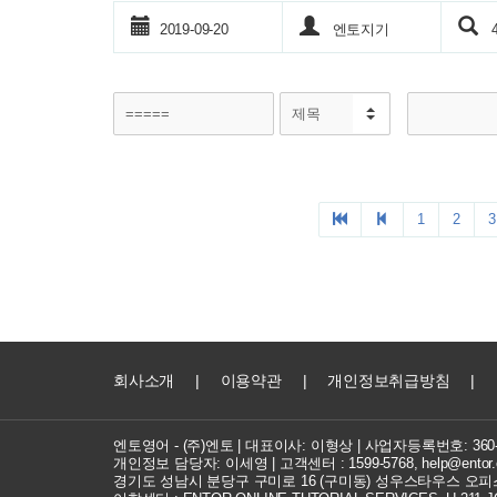
회사소개
|
이용약관
|
개인정보취급방침
|
엔토영어 - (주)엔토 | 대표이사: 이형상 |
사업자등록번호: 360-8
개인정보 담당자: 이세영 | 고객센터 :
1599-5768
,
help@entor.
경기도 성남시 분당구 구미로 16 (구미동) 성우스타우스 오피스