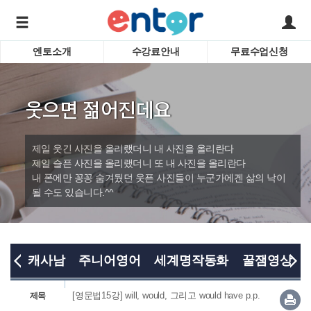
엔토소개
수강료안내
무료수업신청
서비스안내
어린이 
학습도우미 G1
학습방법
성인영
웃으면 젊어진데요
강사소개
비즈니
회사소개
인터뷰
시험영
제일 웃긴 사진을 올리랬더니 내 사진을 올리란다
영자신
제일 슬픈 사진을 올리랬더니 또 내 사진을 올리란다
내 폰에만 꽁꽁 숨겨뒀던 웃픈 사진들이 누군가에겐 삶의 낙이
수업교
바로가기
될 수도 있습니다.^^
캐사남
주니어영어
세계명작동화
꿀잼영상
[영문법15강] will, would, 그리고 would have p.p.
제목