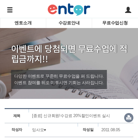
엔토소개
수강료안내
무료수업신청
서비스안내
어린이 
학습도우미 G1
학습방법
성인영
이벤트에 당첨되면 무료수업에 적
강사소개
비즈니
회사소개
인터뷰
립금까지!!
시험영
영자신
다양한 이벤트로 꾸준히 무료수업을 퍼 드립니다.
수업교
바로가기
이벤트 참여를 뒤로 미루시면 기회는 사라집니다.
[종료] 신규회원!수강료 20%할인이벤트 실시
제목
작성자
잉사모♥
작성일
2011.08.05