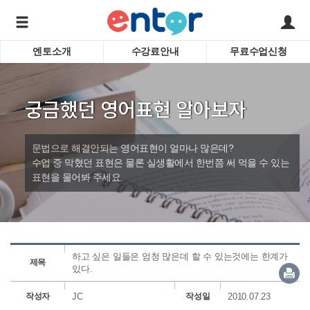
엔토소개
수강료안내
무료수업신청
서비스안내
어린이 
학습도우미 G1
학습방법
성인영
궁금했던 영어표현 알아보자
강사소개
비즈니
회사소개
인터뷰
시험영
문법으로 해결안되는 영어표현이 얼마나 많은데?
영자신
수업 중 막혔던 표현은 물론 실생활에서 한번쯤 써 먹을 수 있는
표현을 물어봐 주세요.
수업교
바로가기
하고 싶은 일들은 엄청 많은데 할 수 있는것에는 한계가
제목
있다.
작성자
JC
작성일
2010.07.23