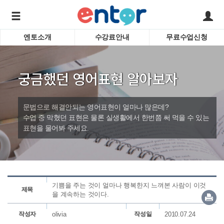
엔토소개
수강료안내
무료수업신청
서비스안내
어린이 
학습도우미 G1
학습방법
성인영
궁금했던 영어표현 알아보자
강사소개
비즈니
회사소개
인터뷰
시험영
문법으로 해결안되는 영어표현이 얼마나 많은데?
영자신
수업 중 막혔던 표현은 물론 실생활에서 한번쯤 써 먹을 수 있는
표현을 물어봐 주세요.
수업교
바로가기
기쁨을 주는 것이 얼마나 행복한지 느껴본 사람이 이것
제목
을 계속하는 것이다.
작성자
olivia
작성일
2010.07.24