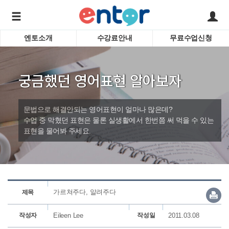
엔토소개
수강료안내
무료수업신청
서비스안내
어린이 
학습도우미 G1
학습방법
성인영
궁금했던 영어표현 알아보자
강사소개
비즈니
회사소개
인터뷰
시험영
문법으로 해결안되는 영어표현이 얼마나 많은데?
영자신
수업 중 막혔던 표현은 물론 실생활에서 한번쯤 써 먹을 수 있는
표현을 물어봐 주세요.
수업교
바로가기
가르쳐주다, 알려주다
제목
작성자
Eileen Lee
작성일
2011.03.08