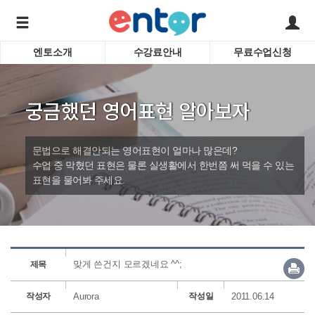
엔토소개
수강료안내
무료수업신청
서비스안내
어린이 
학습도우미 G1
학습방법
성인영
궁금했던 영어표현 알아보자
강사소개
비즈니
회사소개
인터뷰
시험영
문법으로 해결안되는 영어표현이 얼마나 많은데?
영자신
수업 중 막혔던 표현은 물론 실생활에서 한번쯤 써 먹을 수 있는
표현을 물어봐 주세요.
수업교
바로가기
맞게 쓴건지 모르겠네요 ^^;
제목
작성자
Aurora
작성일
2011.06.14