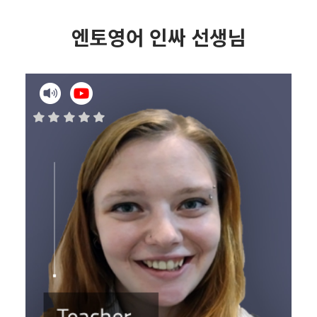
엔토영어 인싸 선생님