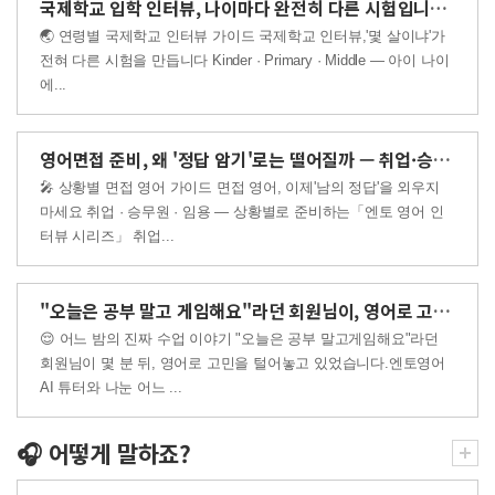
국제학교 입학 인터뷰, 나이마다 완전히 다른 시험입니다 — ..
🌏 연령별 국제학교 인터뷰 가이드 국제학교 인터뷰,'몇 살이냐'가
전혀 다른 시험을 만듭니다 Kinder · Primary · Middle — 아이 나이
에...
영어면접 준비, 왜 '정답 암기'로는 떨어질까 — 취업·승무..
🎤 상황별 면접 영어 가이드 면접 영어, 이제'남의 정답'을 외우지
마세요 취업 · 승무원 · 임용 — 상황별로 준비하는「엔토 영어 인
터뷰 시리즈」 취업...
"오늘은 공부 말고 게임해요"라던 회원님이, 영어로 고민까지..
😌 어느 밤의 진짜 수업 이야기 "오늘은 공부 말고게임해요"라던
회원님이 몇 분 뒤, 영어로 고민을 털어놓고 있었습니다.엔토영어
AI 튜터와 나눈 어느 ...
🎧 어떻게 말하죠?