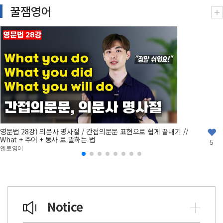
꿀잼영어
영문법 28강) 의문사 명사절 / 간접의문문 표현으로 쉽게 끝내기 //
What + 주어 + 동사 로 말하는 법
5
엔토영어