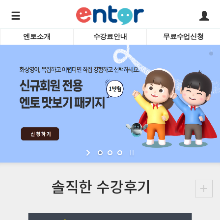
엔토소개
수강료안내
무료수업신청
서비스안내
어린이 
학습도우미 G1
학습방법
성인영
강사소개
비즈니
회사소개
인터뷰
시험영
영자신
수업교
바로가기
솔직한
수강후기