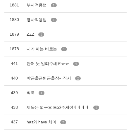
1881
부사적용법
1
1880
명사적용법
1
1879
ZZZ
1
1878
내가 아는 바로는
1
441
단어 뜻 알려주세요ㅠㅠ
4
440
야근출근퇴근출장사직서
2
439
벼룩
1
438
제목은 없구요 도와주세여ㅕㅕㅕㅕ
1
437
has와 have 차이
2