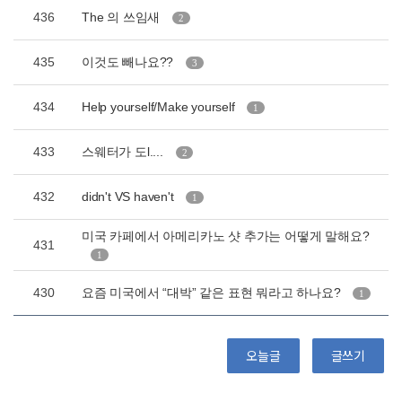
436
The 의 쓰임새
2
435
이것도 빼나요??
3
434
Help yourself/Make yourself
1
433
스웨터가 도l....
2
432
didn't VS haven't
1
미국 카페에서 아메리카노 샷 추가는 어떻게 말해요?
431
1
430
요즘 미국에서 “대박” 같은 표현 뭐라고 하나요?
1
오늘글
글쓰기