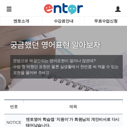
엔토소개
수강료안내
무료수업신청
서비스안내
어린이 
학습도우미 G1
학습방법
성인영
궁금했던 영어표현 알아보자
강사소개
비즈니
회사소개
인터뷰
시험영
문법으로 해결안되는 영어표현이 얼마나 많은데?
영자신
수업 중 막혔던 표현은 물론 실생활에서 한번쯤 써 먹을 수 있는
표현을 물어봐 주세요.
수업교
바로가기
번호
제목
엔토영어 학습앱 '지원이'가 회원님의 개인비서로 다시
NOTICE
태어났습니다.