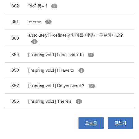
362
“do” 동사!
1
361
ㅠㅠㅠ
2
absolutely와 definitely 차이를 어떻게 구분하나요?
360
1
359
[inspring vol.1] I don't want to
2
358
[inspring vol.1] I Have to
1
357
[inspring vol.1] Do you want ?
2
356
[inspring vol.1] There's
1
오늘글
글쓰기