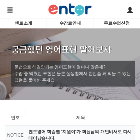
엔토소개
수강료안내
무료수업신청
서비스안내
어린이 
학습도우미 G1
학습방법
성인영
궁금했던 영어표현 알아보자
강사소개
비즈니
회사소개
인터뷰
시험영
문법으로 해결안되는 영어표현이 얼마나 많은데?
영자신
수업 중 막혔던 표현은 물론 실생활에서 한번쯤 써 먹을 수 있는
표현을 물어봐 주세요.
수업교
바로가기
번호
제목
엔토영어 학습앱 '지원이'가 회원님의 개인비서로 다시
NOTICE
태어났습니다.