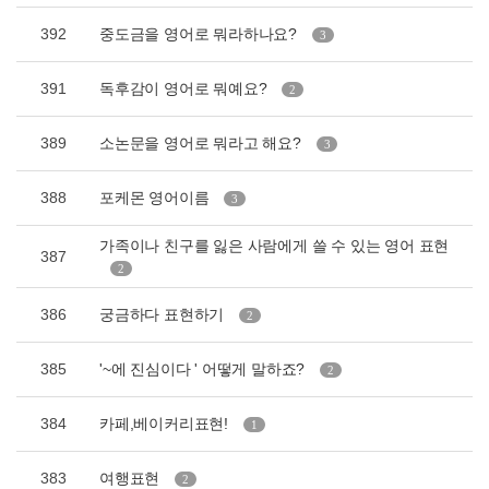
392
중도금을 영어로 뭐라하나요?
3
391
독후감이 영어로 뭐예요?
2
389
소논문을 영어로 뭐라고 해요?
3
388
포케몬 영어이름
3
가족이나 친구를 잃은 사람에게 쓸 수 있는 영어 표현
387
2
386
궁금하다 표현하기
2
385
'~에 진심이다 ' 어떻게 말하죠?
2
384
카페,베이커리표현!
1
383
여행표현
2