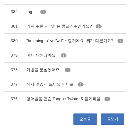
382
Ing....
1
381
커피 주문 시 '샷' 은 콩글리쉬인가요?
1
380
"be going to" vs "will" ~ 할거에요. 뭐가 다른가요?
1
379
이제 새해잖아요.
1
378
가방을 분실했어요.
3
377
식사 맛있게 드세요 영어로
5
376
영어발음 연습 Tongue Twister & 듣기파일
3
오늘글
글쓰기