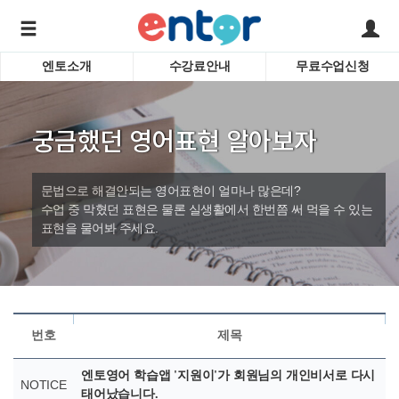
엔토소개
수강료안내
무료수업신청
서비스안내
어린이 
학습도우미 G1
학습방법
성인영
궁금했던 영어표현 알아보자
강사소개
비즈니
회사소개
인터뷰
시험영
문법으로 해결안되는 영어표현이 얼마나 많은데?
영자신
수업 중 막혔던 표현은 물론 실생활에서 한번쯤 써 먹을 수 있는
표현을 물어봐 주세요.
수업교
바로가기
번호
제목
엔토영어 학습앱 '지원이'가 회원님의 개인비서로 다시
NOTICE
태어났습니다.