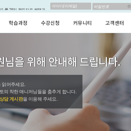
립! 🎁 28일 챌린지로 혜택과
고 계신가요? 35만원인데,
학습과정
수강신청
커뮤니티
고객센터
 결석 없는 수업을 진행하
어린이 영어회화
수강료안내
수강후기
공지사항
춤형 뉴스로 놀랍게 개편 되
성인영어회화
정규수강신청
자유톡톡
자주하는질문
비즈니스영어
자율수강신청
어떻게말하죠?
수강상담(Q
지원이'가 회원님의 개인비서
원님을 위해 안내해 드립니다.
인터뷰영어
AI 수강신청
AI뉴스룸
멤버쉽 안내
뿐인 나의 첫 영문 저서 무료,
시험영어
그룹수업신청
꿀잼영어
원격지원서
영자신문
AI 토익스피킹
웹진스토리
수업교재안내
대박이벤트
 읽어주세요.
토의 착한 매니저님들을 춤추게 합니다.
퀘스트랭킹 🏆
상담 게시판
을 이용해 주세요.