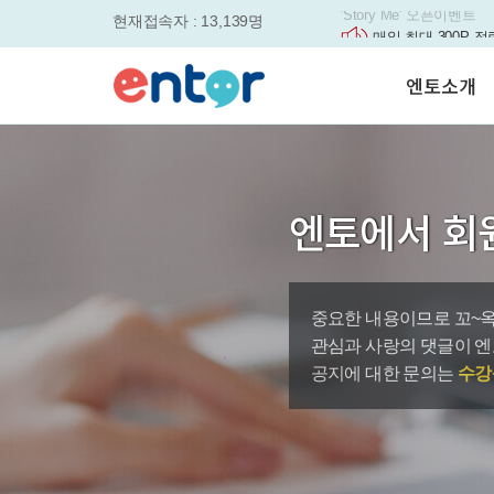
현재접속자 : 13,139명
매일 최대 300P 적
실력을 동시에 잡으세요
평생교육바우처, 알
엔토소개
놓치면....
원터치 스케줄관리로
세요
서비스안내
영자신문이 개인 맞
학습도우미 G1
학습방법
었습니다.
강사소개
엔토영어 학습앱 '
엔토에서 회
회사소개
로 다시 태어났습니다.
🎉 세상에 단 하나
'Story Me' 오픈이벤트
중요한 내용이므로 꼬~옥
바로가기
관심과 사랑의 댓글이 엔
공지에 대한 문의는
수강