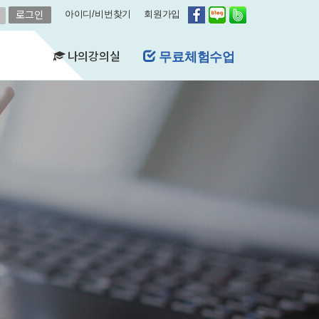
아이디/비번찾기
회원가입
나의강의실
무료체험수업
(FAQ)
&A)
수강현황
레벨평가확인
수업연기
자유예약
비스
영어첨삭
학습자료실
쿠폰관리
결제내역