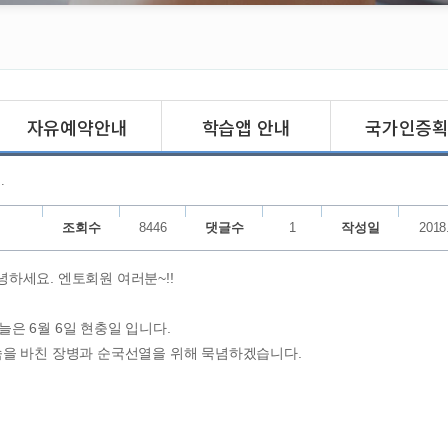
자유예약안내
학습앱 안내
국가인증
.
조회수
8446
댓글수
1
작성일
2018
녕하세요. 엔토회원 여러분~!!
늘은 6월 6일 현충일 입니다.
숨을 바친 장병과 순국선열을 위해 묵념하겠습니다.