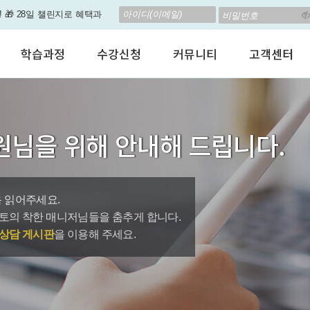
! 🎁 28일 챌린지로 혜택과
 계신가요? 35만원인데,
학습과정
수강신청
커뮤니티
고객센터
 결석 없는 수업을 진행하
어린이 영어회화
수강료안내
수강후기
공지사항
형 뉴스로 놀랍게 개편 되
성인영어회화
정규수강신청
자유톡톡
자주하는질문
비즈니스영어
자율수강신청
어떻게말하죠?
수강상담(Q
원이'가 회원님의 개인비서
원님을 위해 안내해 드립니다.
인터뷰영어
AI 수강신청
AI뉴스룸
멤버쉽 안내
인 나의 첫 영문 저서 무료,
시험영어
그룹수업신청
꿀잼영어
원격지원서
영자신문
AI 토익스피킹
웹진스토리
수업교재안내
대박이벤트
 읽어주세요.
토의 착한 매니저님들을 춤추게 합니다.
퀘스트랭킹 🏆
상담 게시판
을 이용해 주세요.