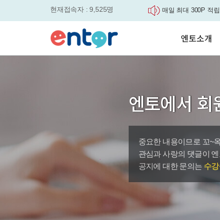
현재접속자 : 9,525명
매일 최대 300P 적립
실력을 동시에 잡으세요
평생교육바우처, 알고
엔토소개
놓치면....
원터치 스케줄관리로
세요
서비스안내
영자신문이 개인 맞춤
학습도우미 G1
학습방법
었습니다.
강사소개
엔토영어 학습앱 '지
엔토에서 회
회사소개
로 다시 태어났습니다.
🎉 세상에 단 하나뿐
'Story Me' 오픈이벤트
중요한 내용이므로 꼬~옥
바로가기
관심과 사랑의 댓글이 엔
공지에 대한 문의는
수강