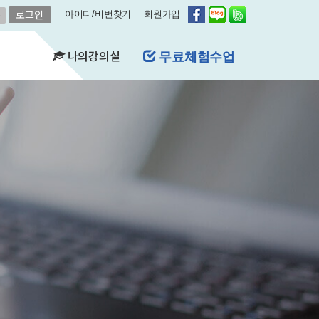
아이디/비번찾기
회원가입
나의강의실
무료체험수업
(FAQ)
&A)
수강현황
레벨평가확인
수업연기
자유예약
비스
영어첨삭
학습자료실
쿠폰관리
결제내역