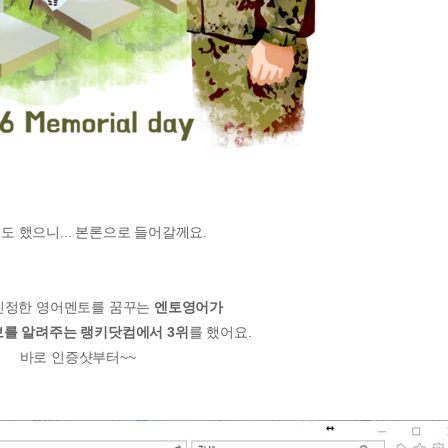
도 했으니... 본론으로 들어갈께요.
진정한 영어멘토를 꿈꾸는
엔토영어가
를 알려주는 랭키닷컴에서 3위
를 했어요.
바로 인증샷부터~~