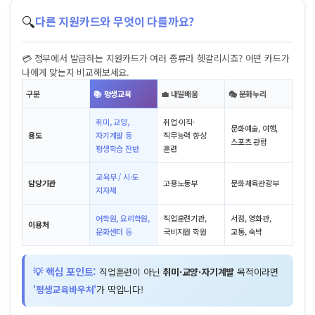
🔍
다른 지원카드와 무엇이 다를까요?
💳 정부에서 발급하는 지원카드가 여러 종류라 헷갈리시죠? 어떤 카드가
나에게 맞는지 비교해보세요.
구분
📚 평생교육
💼 내일배움
🎭 문화누리
취미, 교양,
취업·이직·
문화예술, 여행,
용도
자기계발 등
직무능력 향상
스포츠 관람
평생학습 전반
훈련
교육부 / 시·도
담당기관
고용노동부
문화체육관광부
지자체
어학원, 요리학원,
직업훈련기관,
서점, 영화관,
이용처
문화센터 등
국비지원 학원
교통, 숙박
💡 핵심 포인트:
직업훈련이 아닌
취미·교양·자기계발
목적이라면
'평생교육바우처'
가 딱입니다!