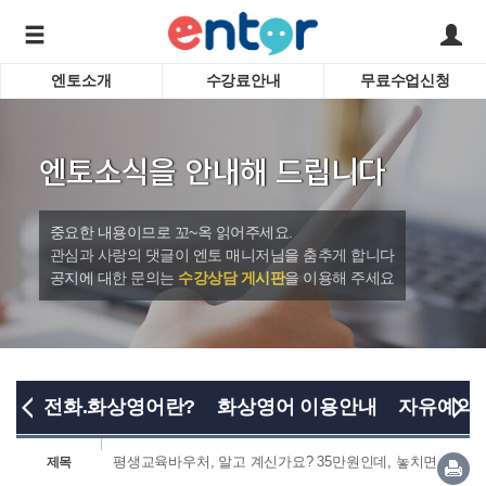
엔토소개
수강료안내
무료수업신청
서비스안내
어린이 
학습도우미 G1
학습방법
성인영
엔토소식을 안내해 드립니다
강사소개
비즈니
회사소개
인터뷰
시험영
중요한 내용이므로 꼬~옥 읽어주세요.
영자신
관심과 사랑의 댓글이 엔토 매니저님을 춤추게 합니다
공지에 대한 문의는
수강상담 게시판
을 이용해 주세요
수업교
바로가기
전화.화상영어란?
화상영어 이용안내
자유예약
평생교육바우처, 알고 계신가요? 35만원인데, 놓치면....
제목