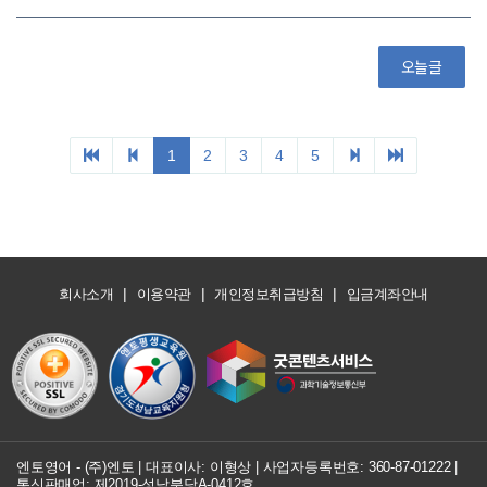
오늘글
1
2
3
4
5
|
|
|
회사소개
이용약관
개인정보취급방침
입금계좌안내
엔토영어 - (주)엔토 | 대표이사: 이형상 |
사업자등록번호: 360-87-01222
|
통신판매업: 제2019-성남분당A-0412호