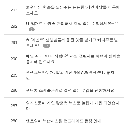
회원님의 학습을 도와주는 든든한 '개인비서'를 이용해
293
보세요.
내 맘대로 스케줄 관리해서 결석 없는 수업하세요~ ^^
292
2
☕ [이벤트] 선생님들께 응원 댓글 남기고 커피쿠폰 받
291
으세요!
25
매일 최대 300P 적립! 🎁 28일 챌린지로 혜택과 실력을
290
동시에 잡으세요
평생교육바우처, 알고 계신가요? 35만원인데, 놓치
289
면....
288
원터치 스케줄관리로 결석 없는 수업을 진행하세요
영자신문이 개인 맞춤형 뉴스로 놀랍게 개편 되었습니
287
다.
286
엔토영어 복습시스템 업그레이드 런칭 안내