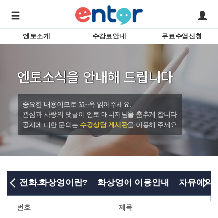
엔토소개
수강료안내
무료수업신청
서비스안내
어린이 
학습도우미 G1
학습방법
성인영
엔토소식을 안내해 드립니다
강사소개
비즈니
회사소개
인터뷰
시험영
중요한 내용이므로 꼬~옥 읽어주세요.
영자신
관심과 사랑의 댓글이 엔토 매니저님을 춤추게 합니다
공지에 대한 문의는
수강상담 게시판
을 이용해 주세요
수업교
바로가기
전화.화상영어란?
화상영어 이용안내
자유예약
번호
제목