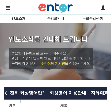
엔토소개
수강료안내
무료수업신청
서비스안내
어린이 
학습도우미 G1
학습방법
성인영
엔토소식을 안내해 드립니다
강사소개
비즈니
회사소개
인터뷰
시험영
중요한 내용이므로 꼬~옥 읽어주세요.
영자신
관심과 사랑의 댓글이 엔토 매니저님을 춤추게 합니다
공지에 대한 문의는
수강상담 게시판
을 이용해 주세요
수업교
바로가기
전화.화상영어란?
화상영어 이용안내
자유예약
번호
제목