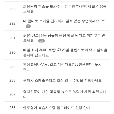
회원님의 학습을 도와주는 든든한 '개인비서'를 이용해
293
보세요.
내 맘대로 스케줄 관리해서 결석 없는 수업하세요~ ^^
292
2
☕ [이벤트] 선생님들께 응원 댓글 남기고 커피쿠폰 받
291
으세요!
25
매일 최대 300P 적립! 🎁 28일 챌린지로 혜택과 실력을
290
동시에 잡으세요
평생교육바우처, 알고 계신가요? 35만원인데, 놓치
289
면....
288
원터치 스케줄관리로 결석 없는 수업을 진행하세요
영자신문이 개인 맞춤형 뉴스로 놀랍게 개편 되었습니
287
다.
286
엔토영어 복습시스템 업그레이드 런칭 안내