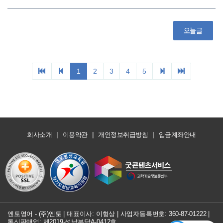
오늘글
1
2
3
4
5
|
|
|
회사소개
이용약관
개인정보취급방침
입금계좌안내
엔토영어 - (주)엔토 | 대표이사: 이형상 |
사업자등록번호: 360-87-01222
|
통신판매업: 제2019-성남분당A-0412호