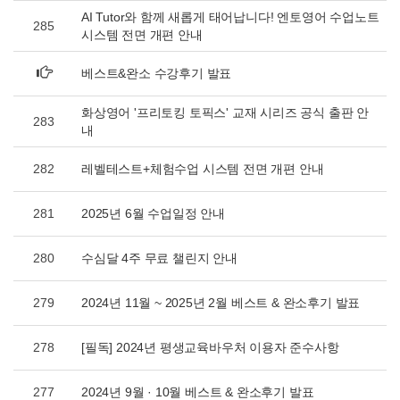
AI Tutor와 함께 새롭게 태어납니다! 엔토영어 수업노트
285
시스템 전면 개편 안내
베스트&완소 수강후기 발표
화상영어 '프리토킹 토픽스' 교재 시리즈 공식 출판 안
283
내
282
레벨테스트+체험수업 시스템 전면 개편 안내
281
2025년 6월 수업일정 안내
280
수심달 4주 무료 챌린지 안내
279
2024년 11월 ~ 2025년 2월 베스트 & 완소후기 발표
278
[필독] 2024년 평생교육바우처 이용자 준수사항
277
2024년 9월 · 10월 베스트 & 완소후기 발표