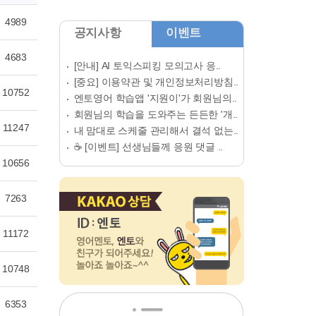
4989
공지사항
이벤트
4683
[안내] AI 토익스피킹 모의고사 응..
[중요] 이용약관 및 개인정보처리방침..
10752
엔토영어 학습앱 '지원이'가 회원님의..
회원님의 학습을 도와주는 든든한 '개..
11247
내 맘대로 스케줄 관리해서 결석 없는..
☕ [이벤트] 선생님들께 응원 댓글 ..
10656
7263
11172
10748
6353