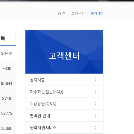
홈
고객센터
공지사항
획득
고객센터
읽은수
7300
공지사항
98641
자주하는질문(FAQ)
2749
수강상담(Q&A)
12772
멤버쉽 안내
원격지원서비스
15388