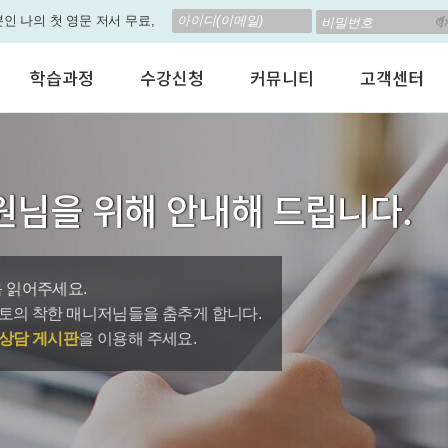
뿐인 나의 첫 영문 저서 무료,
립! 🎁 28일 챌린지로 혜택과
학습과정
수강신청
커뮤니티
고객센터
고 계신가요? 35만원인데,
어린이 영어회화
수강료안내
수강후기
공지사항
 결석 없는 수업을 진행하
성인영어회화
정규수강신청
자유톡톡
자주하는질문
비즈니스영어
자율수강신청
어떻게말하죠?
수강상담(Q
춤형 뉴스로 놀랍게 개편 되
원님을 위해 안내해 드립니다.
인터뷰영어
AI 수강신청
AI뉴스룸
멤버쉽 안내
지원이'가 회원님의 개인비서
시험영어
그룹수업신청
꿀잼영어
원격지원서
영자신문
AI 토익스피킹
웹진스토리
수업교재안내
대박이벤트
 읽어주세요.
토의 착한 매니저님들을 춤추게 합니다.
퀘스트랭킹 🏆
상담 게시판
을 이용해 주세요.