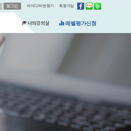
아이디/비번찾기
회원가입
나의강의실
레벨평가신청
(FAQ)
&A)
수강현황
레벨평가확인
수업연기
자유예약
비스
영어첨삭
학습자료실
쿠폰관리
결제내역