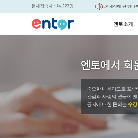
현재접속자 : 14,223명
🎉 세상에 단 하나
'Story Me' 오픈이벤트
매일 최대 300P 적
엔토소개
실력을 동시에 잡으세요
평생교육바우처, 알
놓치면....
서비스안내
원터치 스케줄관리로
학습도우미 G1
학습방법
세요
강사소개
영자신문이 개인 맞
엔토에서 회
회사소개
었습니다.
엔토영어 학습앱 '
로 다시 태어났습니다.
중요한 내용이므로 꼬~옥
바로가기
관심과 사랑의 댓글이 엔
공지에 대한 문의는
수강