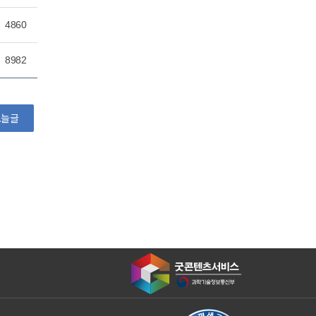
4860
8982
오늘글