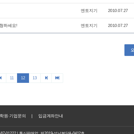
엔토지기
2010.07.27
신청하세요!
엔토지기
2010.07.27
11
12
13
학원·기업문의
|
입금계좌안내
7-01222
| 통신판매업: 제2019-성남분당A-0412호