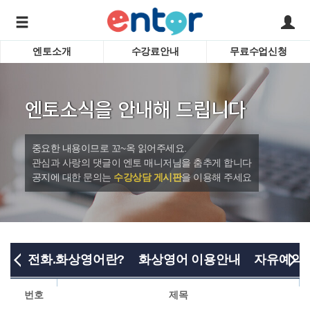
엔토소개
수강료안내
무료수업신청
서비스안내
어린이 
학습도우미 G1
학습방법
성인영
엔토소식을 안내해 드립니다
강사소개
비즈니
회사소개
인터뷰
시험영
중요한 내용이므로 꼬~옥 읽어주세요.
영자신
관심과 사랑의 댓글이 엔토 매니저님을 춤추게 합니다
공지에 대한 문의는
수강상담 게시판
을 이용해 주세요
수업교
바로가기
전화.화상영어란?
화상영어 이용안내
자유예약
번호
제목