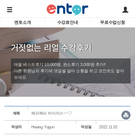
엔토소개
수강료안내
무료수업신청
서비스안내
어린이 
학습도우미 G1
학습방법
성인영
거짓없는 리얼 수강후기
강사소개
비즈니
회사소개
인터뷰
시험영
매월 베스트후기 10,000원, 완소후기 3,000원 추가!!
영자신
다른 회원님의 후기에 댓글을 달아 소통을 하고 포인트도 쌓아
보세요.
수업교
바로가기
해피해피 바이러스~~♡
제목
작성자
Hwang Yugun
작성일
2022.11.02