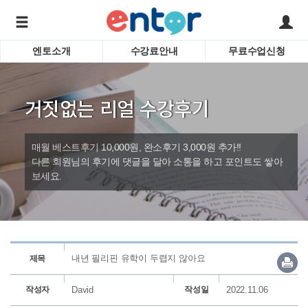
엔토소개
수강료안내
무료수업신청
서비스안내
어린이 
학습도우미 G1
학습방법
성인영
거짓없는 리얼 수강후기
강사소개
비즈니
회사소개
인터뷰
시험영
매월 베스트후기 10,000원, 완소후기 3,000원 추가!!
영자신
다른 회원님의 후기에 댓글을 달아 소통을 하고 포인트도 쌓아
보세요.
수업교
바로가기
내년 필리핀 유학이 두렵지 않아요
제목
작성자
David
작성일
2022.11.06