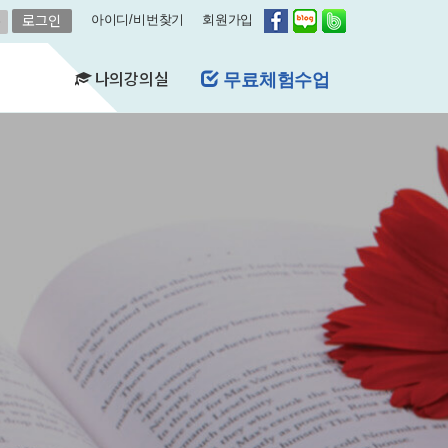
아이디/비번찾기
회원가입
나의강의실
무료체험수업
(FAQ)
&A)
수강현황
레벨평가확인
수업연기
자유예약
비스
영어첨삭
학습자료실
쿠폰관리
결제내역