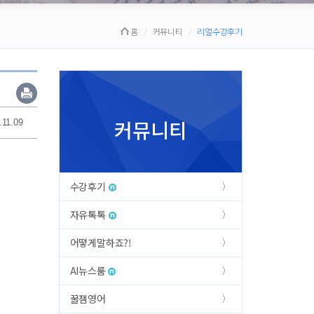
홈
커뮤니티
리얼수강후기
커뮤니티
.11.09
수강후기
자유톡톡
어떻게말하죠?!
AI뉴스룸
꿀잼영어