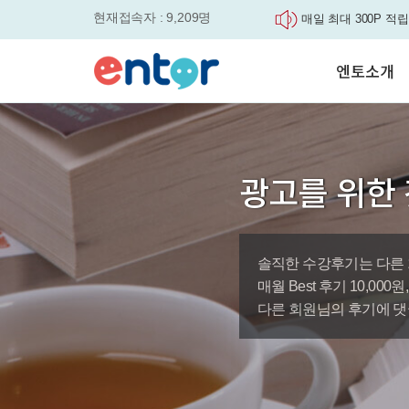
현재접속자 : 9,209명
매일 최대 300P 적립
실력을 동시에 잡으세요
평생교육바우처, 알고
엔토소개
놓치면....
원터치 스케줄관리로
세요
서비스안내
영자신문이 개인 맞춤
학습도우미 G1
학습방법
었습니다.
강사소개
엔토영어 학습앱 '지
광고를 위한 
회사소개
로 다시 태어났습니다.
🎉 세상에 단 하나뿐
'Story Me' 오픈이벤트
솔직한 수강후기는 다른 
바로가기
매월 Best 후기 10,00
다른 회원님의 후기에 댓