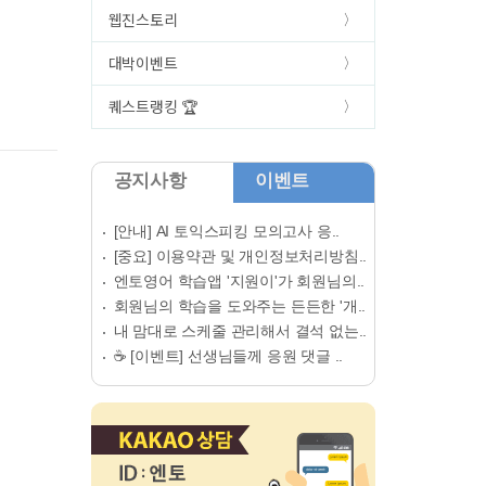
웹진스토리
대박이벤트
퀘스트랭킹 🏆
공지사항
이벤트
[안내] AI 토익스피킹 모의고사 응..
[중요] 이용약관 및 개인정보처리방침..
엔토영어 학습앱 '지원이'가 회원님의..
회원님의 학습을 도와주는 든든한 '개..
내 맘대로 스케줄 관리해서 결석 없는..
☕ [이벤트] 선생님들께 응원 댓글 ..