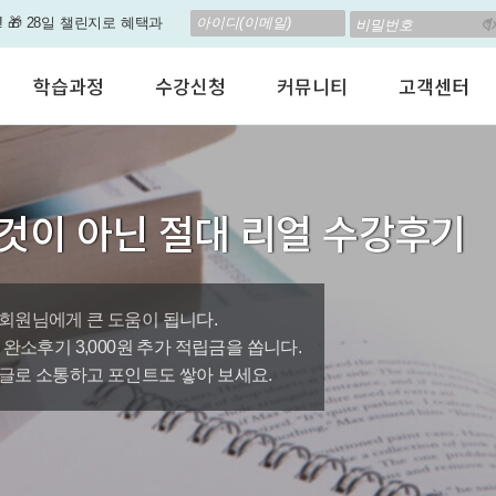
! 🎁 28일 챌린지로 혜택과
 계신가요? 35만원인데,
학습과정
수강신청
커뮤니티
고객센터
 결석 없는 수업을 진행하
어린이 영어회화
수강료안내
수강후기
공지사항
형 뉴스로 놀랍게 개편 되
성인영어회화
정규수강신청
자유톡톡
자주하는질문
비즈니스영어
자율수강신청
어떻게말하죠?
수강상담(Q
원이'가 회원님의 개인비서
것이 아닌 절대 리얼 수강후기
인터뷰영어
AI 수강신청
AI뉴스룸
멤버쉽 안내
인 나의 첫 영문 저서 무료,
시험영어
그룹수업신청
꿀잼영어
원격지원서
영자신문
AI 토익스피킹
웹진스토리
수업교재안내
대박이벤트
회원님에게 큰 도움이 됩니다.
0원, 완소후기 3,000원 추가 적립금을 쏩니다.
퀘스트랭킹 🏆
글로 소통하고 포인트도 쌓아 보세요.