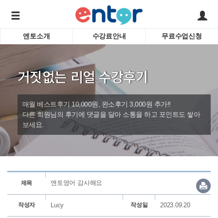
엔토소개
수강료안내
무료수업신청
서비스안내
어린이 
학습도우미 G1
학습방법
성인영
거짓없는 리얼 수강후기
강사소개
비즈니
회사소개
인터뷰
시험영
매월 베스트후기 10,000원, 완소후기 3,000원 추가!!
영자신
다른 회원님의 후기에 댓글을 달아 소통을 하고 포인트도 쌓아
보세요.
수업교
바로가기
엔토영어 감사해요
제목
작성자
Lucy
작성일
2023.09.20