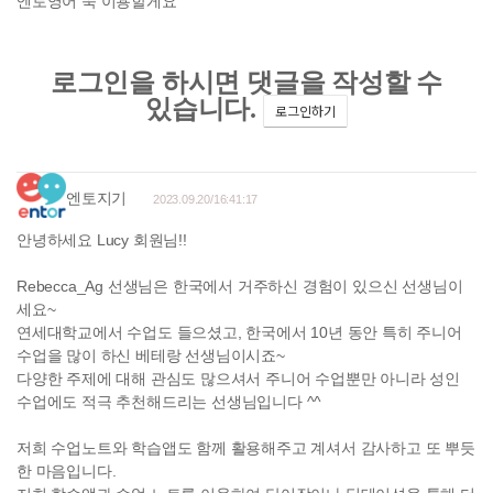
엔토영어 쭉 이용할게요