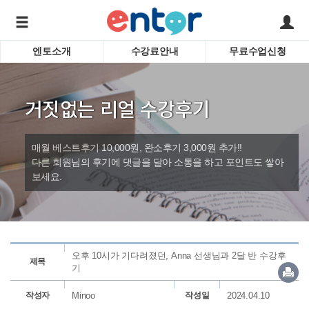
엔토소개
수강료안내
무료수업신청
서비스안내
어린이 
학습도우미 G1
학습방법
성인영
거짓없는 리얼 수강후기
강사소개
비즈니
회사소개
인터뷰
시험영
매월 베스트후기 10,000원, 완소후기 3,000원 추가!!
영자신
다른 회원님의 후기에 댓글을 달아 소통을 하고 포인트도 쌓아
보세요.
수업교
바로가기
오후 10시가 기다려졌던, Anna 선생님과 2달 반 수강후
제목
기
작성자
Minoo
작성일
2024.04.10