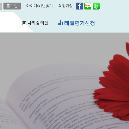
아이디/비번찾기
회원가입
나의강의실
무료체험수업
(FAQ)
&A)
수강현황
레벨평가확인
수업연기
자유예약
비스
영어첨삭
학습자료실
쿠폰관리
결제내역