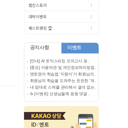
웹진스토리
대박이벤트
퀘스트랭킹 🏆
공지사항
이벤트
[안내] AI 토익스피킹 모의고사 응..
[중요] 이용약관 및 개인정보처리방침..
엔토영어 학습앱 '지원이'가 회원님의..
회원님의 학습을 도와주는 든든한 '개..
내 맘대로 스케줄 관리해서 결석 없는..
☕ [이벤트] 선생님들께 응원 댓글 ..