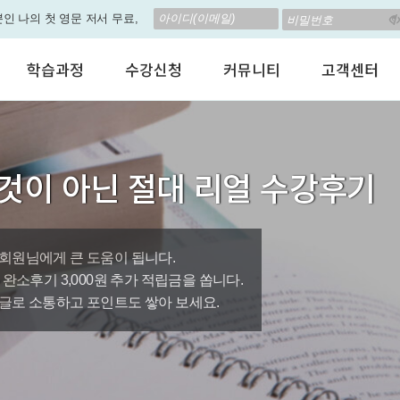
립! 🎁 28일 챌린지로 혜택과
고 계신가요? 35만원인데,
학습과정
수강신청
커뮤니티
고객센터
 결석 없는 수업을 진행하
어린이 영어회화
수강료안내
수강후기
공지사항
춤형 뉴스로 놀랍게 개편 되
성인영어회화
정규수강신청
자유톡톡
자주하는질문
비즈니스영어
자율수강신청
어떻게말하죠?
수강상담(Q
지원이'가 회원님의 개인비서
것이 아닌 절대 리얼 수강후기
인터뷰영어
AI 수강신청
AI뉴스룸
멤버쉽 안내
나의 첫 영문 저서 무료,
시험영어
그룹수업신청
꿀잼영어
원격지원서
영자신문
AI 토익스피킹
웹진스토리
수업교재안내
대박이벤트
회원님에게 큰 도움이 됩니다.
0원, 완소후기 3,000원 추가 적립금을 쏩니다.
퀘스트랭킹 🏆
글로 소통하고 포인트도 쌓아 보세요.