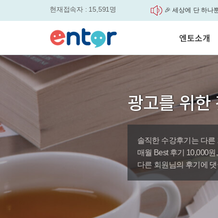
'Story Me' 오픈이벤트
현재접속자 : 15,591명
매일 최대 300P 적
실력을 동시에 잡으세요
평생교육바우처, 알
엔토소개
놓치면....
원터치 스케줄관리로
세요
서비스안내
영자신문이 개인 맞
학습도우미 G1
학습방법
었습니다.
강사소개
엔토영어 학습앱 '
광고를 위한 
회사소개
로 다시 태어났습니다.
🎉 세상에 단 하나뿐인 
'Story Me' 오픈이벤트
솔직한 수강후기는 다른 
바로가기
매월 Best 후기 10,00
다른 회원님의 후기에 댓