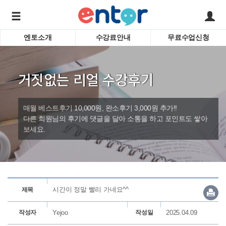
엔토소개
수강료안내
무료수업신청
서비스안내
어린이 
학습도우미 G1
학습방법
성인영
거짓없는 리얼 수강후기
강사소개
비즈니
회사소개
인터뷰
시험영
매월 베스트후기 10,000원, 완소후기 3,000원 추가!!
영자신
다른 회원님의 후기에 댓글을 달아 소통을 하고 포인트도 쌓아
보세요.
수업교
바로가기
시간이 정말 빨리 가네요^^
제목
작성자
Yejoo
작성일
2025.04.09