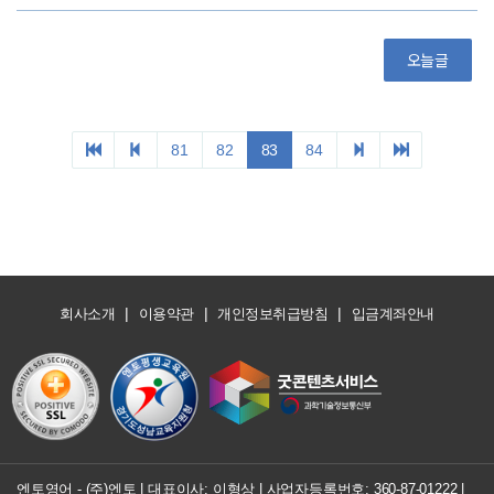
|
|
|
회사소개
이용약관
개인정보취급방침
입금계좌안내
엔토영어 - (주)엔토 | 대표이사: 이형상 |
사업자등록번호: 360-87-01222
|