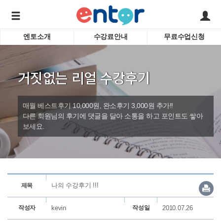
엔토소개
수강료안내
무료수업신청
서비스안내
어린이 
학습도우미 G1
학습방법
성인영
거짓없는 리얼 수강후기
강사소개
비즈니
회사소개
인터뷰
시험영
매월 베스트후기 10,000원, 완소후기 3,000원 추가!!
영자신
다른 회원님의 후기에 댓글을 달아 소통을 하고 포인트도 쌓아
보세요.
수업교
바로가기
나의 수강후기 !!!
제목
작성자
kevin
작성일
2010.07.26