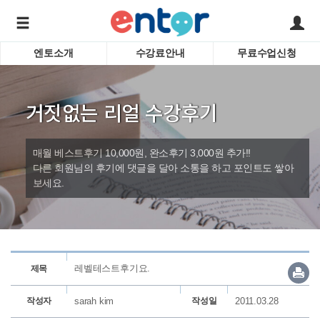
엔토소개
수강료안내
무료수업신청
서비스안내
어린이 
학습도우미 G1
학습방법
성인영
거짓없는 리얼 수강후기
강사소개
비즈니
회사소개
인터뷰
시험영
매월 베스트후기 10,000원, 완소후기 3,000원 추가!!
영자신
다른 회원님의 후기에 댓글을 달아 소통을 하고 포인트도 쌓아
보세요.
수업교
바로가기
레벨테스트후기요.
제목
작성자
sarah kim
작성일
2011.03.28