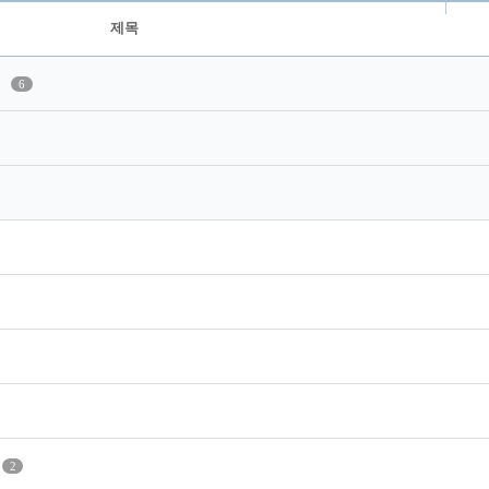
제목
기
6
2