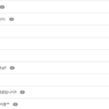
1
니다.
2
님!!
1
 영광입니다!!
2
거중^^
3