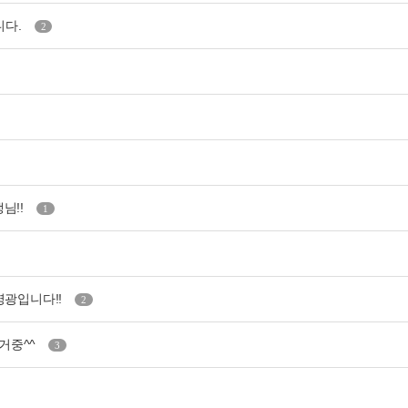
니다.
2
님!!
1
 영광입니다!!
2
거중^^
3