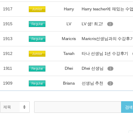
1917
Harry
Harry teacher에 재밌는 수업
1915
LV
LV 샘! 최고!
2
1913
Maricris
Maricris선생님과의 수강후
1912
Tanah
타나 선생님 1년 수강후기
1911
Dhei
Dhei 선생님
1
1909
Briana
선생님 추천
2