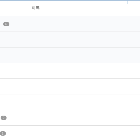
제목
기
6
2
1