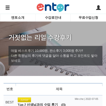
엔토소개
수강료안내
무료수업신청
서비스안내
어린이 
학습도우미 G1
학습방법
성인영
거짓없는 리얼 수강후기
강사소개
비즈니
회사소개
인터뷰
시험영
매월 베스트후기 10,000원, 완소후기 3,000원 추가!!
영자신
다른 회원님의 후기에 댓글을 달아 소통을 하고 포인트도 쌓아
보세요.
수업교
바로가기
번호
제목
Min che | 2022-07-05
BEST
Van J 선생님과의 수업 후기
6