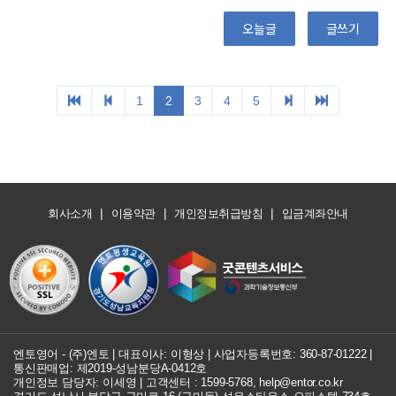
오늘글
글쓰기
1
2
3
4
5
|
|
|
회사소개
이용약관
개인정보취급방침
입금계좌안내
엔토영어 - (주)엔토 | 대표이사: 이형상 |
사업자등록번호: 360-87-01222
|
통신판매업: 제2019-성남분당A-0412호
개인정보 담당자: 이세영 | 고객센터 :
1599-5768
,
help@entor.co.kr