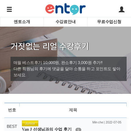
엔토소개
수강료안내
무료수업신청
서비스안내
어린이 
학습도우미 G1
학습방법
성인영
거짓없는 리얼 수강후기
강사소개
비즈니
회사소개
인터뷰
시험영
매월 베스트후기 10,000원, 완소후기 3,000원 추가!!
영자신
다른 회원님의 후기에 댓글을 달아 소통을 하고 포인트도 쌓아
보세요.
수업교
바로가기
번호
제목
Min che | 2022-07-05
BEST
Van J 선생님과의 수업 후기
6