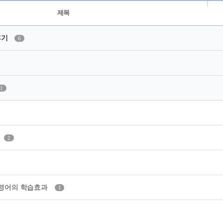
제목
후기
6
1
2
상영어의 학습효과
1