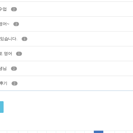
 수업
2
영어~
2
고 있습니다.
1
토 영어
1
선생님
2
분 후기
2